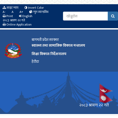
साइट म्याप
Invert Color
A-
A
A+
न्युन व्यान्डविथ
Print
English
२०८३ श्रावण २२ गते
Online Application
बागमती प्रदेश सरकार
स्वास्थ्य तथा सामाजिक विकास मन्त्रालय
शिक्षा विकास निर्देशनालय
हेटौडा
२०८३ श्रावण २२ गते