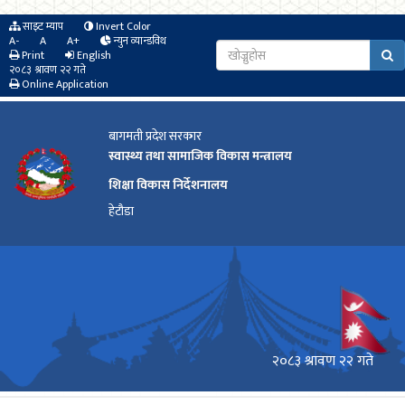
साइट म्याप
Invert Color
A-
A
A+
न्युन व्यान्डविथ
Print
English
२०८३ श्रावण २२ गते
Online Application
बागमती प्रदेश सरकार
स्वास्थ्य तथा सामाजिक विकास मन्त्रालय
शिक्षा विकास निर्देशनालय
हेटौडा
२०८३ श्रावण २२ गते